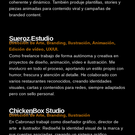
coherente y dinámico. También produje plantillas, stories y
piezas animadas para contenido viral y campañas de
branded content.
Sueroz Estudio
2014 – ACT
Dirección de Arte, Branding, Ilustración, Animación,
Edición de vídeo, UX/UI.
Como freelance trabajo de forma autónoma y creativa en
proyectos de diseño, animación, vídeo e ilustración. Me
involucro en todo el proceso, aportando un estilo propio con
humor, frescura y atención al detalle. He colaborado con
varios restaurantes reconocidos, creando identidades
visuales, cartas y contenidos para redes, siempre adaptados
pero con sello personal.
ChickenBox Studio
2012 – 2015
Dirección de Arte, Branding, Ilustración
En Cabronazi trabajé como diseñador gráfico, director de
arte e ilustrador. Rediseñé la identidad visual de la marca y
sus cuentas asociadas, creando un sistema gráfico